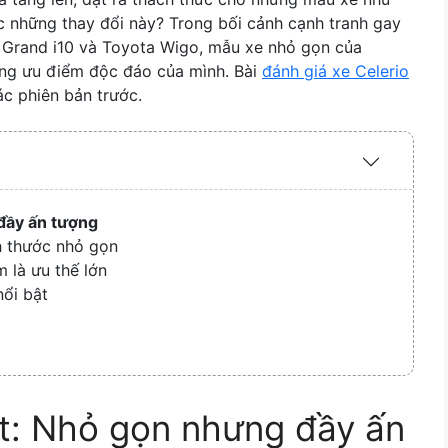
c những thay đổi này? Trong bối cảnh cạnh tranh gay
i Grand i10 và Toyota Wigo, mẫu xe nhỏ gọn của
ững ưu điểm độc đáo của mình. Bài
đánh giá xe Celerio
c phiên bản trước.
Expand
/
Collapse
 đầy ấn tượng
ch thước nhỏ gọn
 là ưu thế lớn
ổi bật
ất: Nhỏ gọn nhưng đầy ấn