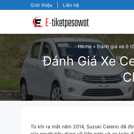
Skip
Giới thiệu
|
Liên hệ
to
content
Home
»
Đánh giá xe ô t
Đánh Giá Xe Ce
C
Từ khi ra mắt năm 2014, Suzuki Celerio đã đị
của người tiêu dùng về tiện nghi và an toàn 