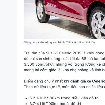
Động cơ và khả năng vận hành: Tiết kiệm là ưu thế lớn
Trái tim của Suzuki Celerio 2019 là khối động
dù chỉ sản sinh công suất tối đa 68 mã lực 
3.500 vòng/phút, nhưng với trọng lượng xe c
mang lại cảm giác lái khá nhẹ nhàng và linh h
Điểm đáng chú ý nhất khi
đánh giá xe Celeri
Theo dữ liệu thực tế, mức tiêu hao nhiên liệu 
5.2-6.0 lít/100km trong điều kiện đô thị
3.7-4.1 lít/100km ngoài đô thị