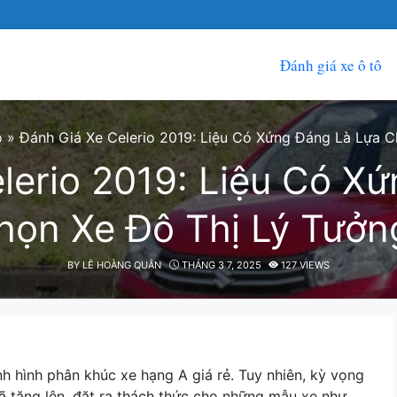
Đánh giá xe ô tô
ô
»
Đánh Giá Xe Celerio 2019: Liệu Có Xứng Đáng Là Lựa C
lerio 2019: Liệu Có X
họn Xe Đô Thị Lý Tưởn
BY
LÊ HOÀNG QUÂN
THÁNG 3 7, 2025
127 VIEWS
nh hình phân khúc xe hạng A giá rẻ. Tuy nhiên, kỳ vọng
đã tăng lên, đặt ra thách thức cho những mẫu xe như