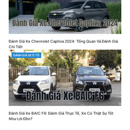
Đánh Giá Xe Chevrolet Captiva 2024: Tổng Quan Và Đánh Giá
Chi Tiết
CATEGORIES
ĐÁNH GIÁ XE Ô TÔ
Đánh Giá Xe BAIC F6: Đánh Giá Thực Tế, Xe Có Thật Sự Tốt
Như Lời Đồn?