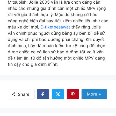
Mitsubishi Jolie 2005 vẫn là lựa chọn đáng cân
nhắc cho những gia đình cần một chiếc MPV rộng
rãi với giá thành hợp lý. Mặc dù không sở hữu
công nghệ hiện đại hay tiết kiệm nhiên liệu như các
mẫu xe đời mới,
E-tiketpesawat
thấy rằng Jolie
vẫn chinh phục người dùng bằng sự bền bỉ, dễ sử
dụng và chi phí bảo dưỡng phải chăng. Khi quyết
định mua, hãy đảm bảo kiểm tra kỹ càng để chọn
được chiếc xe có lịch sử bảo dưỡng tốt và ít vấn
đề tiềm ẩn, từ đó tận hưởng một chiếc MPV đáng
tin cậy cho gia đình mình.
Share Mor
More +
Share
Share
Share
Share
on
on
on
Facebook
Twitter
Pinterest