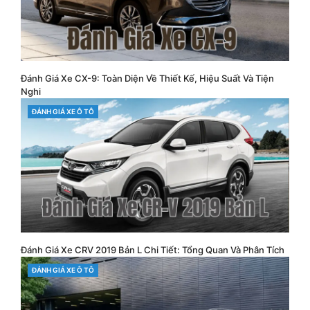
Đánh Giá Xe CX-9: Toàn Diện Về Thiết Kế, Hiệu Suất Và Tiện
Nghi
CATEGORIES
ĐÁNH GIÁ XE Ô TÔ
Đánh Giá Xe CRV 2019 Bản L Chi Tiết: Tổng Quan Và Phân Tích
CATEGORIES
ĐÁNH GIÁ XE Ô TÔ