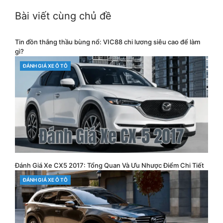
Bài viết cùng chủ đề
Tin đồn thắng thầu bùng nổ: VIC88 chi lương siêu cao để làm
gì?
CATEGORIES
ĐÁNH GIÁ XE Ô TÔ
Đánh Giá Xe CX5 2017: Tổng Quan Và Ưu Nhược Điểm Chi Tiết
CATEGORIES
ĐÁNH GIÁ XE Ô TÔ