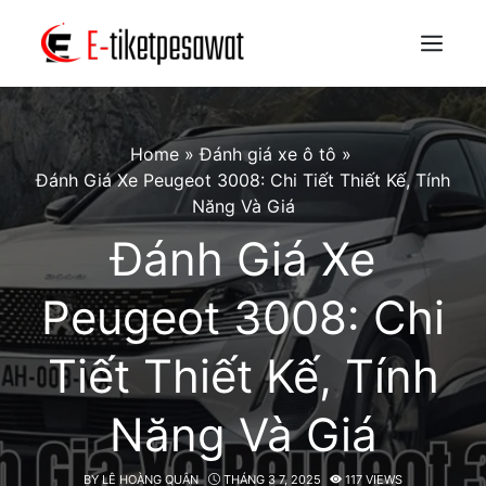
Skip
to
Menu
content
Home
»
Đánh giá xe ô tô
»
Đánh Giá Xe Peugeot 3008: Chi Tiết Thiết Kế, Tính
Năng Và Giá
Đánh Giá Xe
Peugeot 3008: Chi
Tiết Thiết Kế, Tính
Năng Và Giá
BY
LÊ HOÀNG QUÂN
THÁNG 3 7, 2025
117 VIEWS