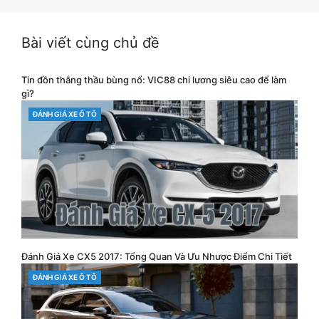
Facebook
Twitter
Pinterest
Bài viết cùng chủ đề
Tin đồn thắng thầu bùng nổ: VIC88 chi lương siêu cao để làm
gì?
CATEGORIES
ĐÁNH GIÁ XE Ô TÔ
Đánh Giá Xe CX5 2017: Tổng Quan Và Ưu Nhược Điểm Chi Tiết
CATEGORIES
ĐÁNH GIÁ XE Ô TÔ