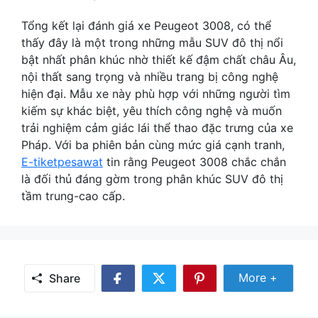
Tổng kết lại đánh giá xe Peugeot 3008, có thể
thấy đây là một trong những mẫu SUV đô thị nổi
bật nhất phân khúc nhờ thiết kế đậm chất châu Âu,
nội thất sang trọng và nhiều trang bị công nghệ
hiện đại. Mẫu xe này phù hợp với những người tìm
kiếm sự khác biệt, yêu thích công nghệ và muốn
trải nghiệm cảm giác lái thể thao đặc trưng của xe
Pháp. Với ba phiên bản cùng mức giá cạnh tranh,
E-tiketpesawat
tin rằng Peugeot 3008 chắc chắn
là đối thủ đáng gờm trong phân khúc SUV đô thị
tầm trung-cao cấp.
Share Mor
More +
Share
Share
Share
Share
on
on
on