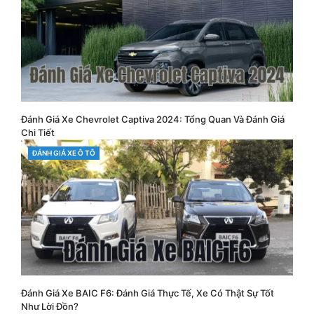
Đánh Giá Xe Chevrolet Captiva 2024: Tổng Quan Và Đánh Giá
Chi Tiết
CATEGORIES
ĐÁNH GIÁ XE Ô TÔ
Đánh Giá Xe BAIC F6: Đánh Giá Thực Tế, Xe Có Thật Sự Tốt
Như Lời Đồn?